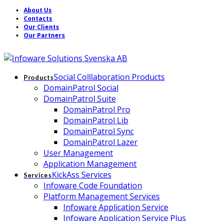
About Us
Contacts
Our Clients
Our Partners
Social Colllaboration Products
Products
DomainPatrol Social
DomainPatrol Suite
DomainPatrol Pro
DomainPatrol Lib
DomainPatrol Sync
DomainPatrol Lazer
User Management
Application Management
KickAss Services
Services
Infoware Code Foundation
Platform Management Services
Infoware Application Service
Infoware Application Service Plus