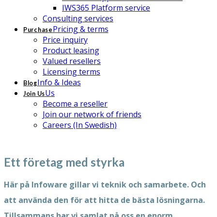
IWS365 Platform service
Consulting services
Pricing & terms
Purchase
Price inquiry
Product leasing
Valued resellers
Licensing terms
Info & Ideas
Blog
Us
Join Us
Become a reseller
Join our network of friends
Careers (In Swedish)
Ett företag med styrka
Här på Infoware gillar vi teknik och samarb
ete. Och
att använda den för att hitta de bästa
lösningarna.
Tillsammans har vi samlat på oss en enorm